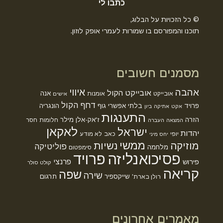
כתבו לי
© כל הזכויות על הבלוג,
תוכנו והמפורסם בו שמורות לעמרי אופק לוזון.
מסמנים חשובים
אהבה
איווי
אובייקט הקול
אנה
אובייקט
אומנות
אישים
דחף הקול
פרויד
בלתי אפשרי
גוף
הונגריה
אקט
אתיקה
ביון
התענגות
הזרה
ז'אק-אלן מילר
חלומות
חסר
המצאה
העברה
לאקאן
ישראל
יהדות
יופי
כאב
לא מודע
יחס מיני
ממשי
מוזיקה
נשיות
פוליטיקה
מלחמה
סימפטום
פסיכואנליזה
פרויד
פרנצי
פירוש
קולט סולר
קריאה
שפה
שירה
שייקספיר
תרגום
רולן בארת'
מאמרים אחרונים