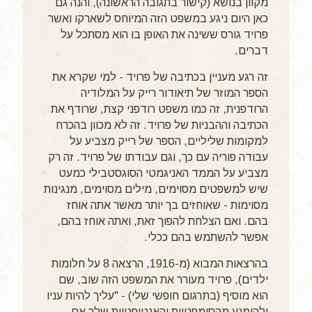
מקוון בנושא (קישור בתגובה הראשונה), והנה גם
כאן היום ניגע במשפט הזה המיוחס לשארקו ואשר
פרויד גורס ששינה את האופן בו הוא מסתכל על
דברים.
זה רגע מעניין בכתיבה של פרויד - למי שקרא את
הספר המוזר של תיאודור רייק על המלודיה
הרודפנית, זה כמו משפט רודפני קצת, שרודף את
הכתיבה וההבניות של פרויד. זה לא מכוון בהכרח
למקומות שליליים, הספר של רייק מצביע על
עבודה פוריה עם כך, וגם עבודתו של פרויד. זה רק
מצביע על הממד האניגמטי הסוגסטבילי כמעט
שיש למשפטים מסוימים, מילים מסוימים, מנגינות
מסוימות - שאוחזים בך יותר מאשר אתה אוחז
בהם. ואם הצלחת להפוך זאת, ואתה אוחז בהם,
אפשר להשתמש בהם ככלי.
בהרצאות המבוא (מ-1916, הרצאה 8 על חלומות
ילדים), פרויד מעורר את המשפט הזה שוב, שם
הוא מוסיף (בתרגום חופשי שלי) - "עליך להיות עניו
ולהימנע מהסימפטיות והאנטיפטיות שלך אם