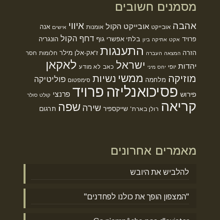
מסמנים חשובים
אהבה
איווי
אובייקט הקול
אנה
אובייקט
אומנות
אישים
דחף הקול
פרויד
בלתי אפשרי
גוף
הונגריה
אקט
אתיקה
ביון
התענגות
הזרה
ז'אק-אלן מילר
חלומות
חסר
המצאה
העברה
לאקאן
ישראל
יהדות
יופי
כאב
לא מודע
יחס מיני
ממשי
מוזיקה
נשיות
פוליטיקה
מלחמה
סימפטום
פסיכואנליזה
פרויד
פרנצי
פירוש
קולט סולר
קריאה
שפה
שירה
שייקספיר
תרגום
רולן בארת'
מאמרים אחרונים
להלביש את היובש
"המצפון הופך את כולנו לפחדנים"