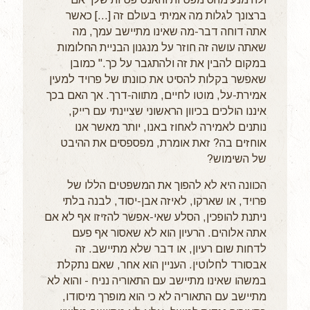
ברצונך לגלות מה אמיתי בעולם זה [...] כאשר
אתה דוחה דבר-מה שאינו מתיישב עמך, מה
שאתה עושה זה חוזר על מנגנון הבניית החלומות
במקום להבין את זה ולהתגבר על כך." כמובן
שאפשר בקלות להסיט את כוונתו של פרויד למעין
אמירת-על, מוטו לחיים, מתווה-דרך. אך האם בכך
איננו הולכים בכיוון הראשוני שציינתי עם רייק,
נותנים לאמירה לאחוז באנו, יותר מאשר אנו
אוחזים בה? זאת אומרת, מפספסים את ההיבט
של השימוש?
הכוונה היא לא להפוך את המשפטים הללו של
פרויד, או שארקו, לאיזה אבן-יסוד, לבנה בלתי
ניתנת להופכין, הסלע שאי-אפשר להזיזו אף לא אם
אתה אלוהים. הרעיון הוא לא שאסור אף פעם
לדחות שום רעיון, או דבר שלא מתיישב. זה
אבסורד לחלוטין. העניין הוא אחר, שאם נתקלת
במשהו שאינו מתיישב עם התאוריה נניח - והוא לא
מתיישב עם התאוריה לא כי הוא מופרך מיסודו,