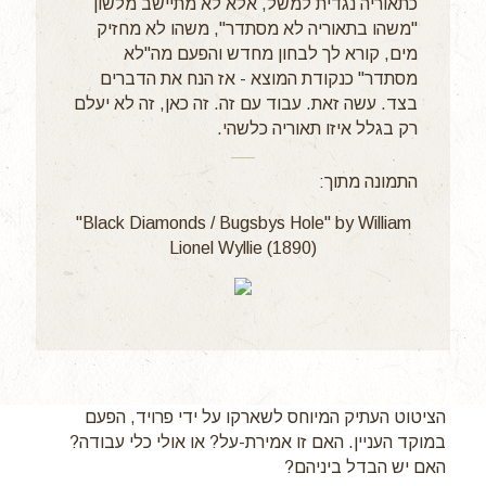
כתאוריה נגדית למשל, אלא לא מתיישב מלשון
"משהו בתאוריה לא מסתדר", משהו לא מחזיק
מים, קורא לך לבחון מחדש והפעם מה"לא
מסתדר" כנקודת המוצא - אז הנח את הדברים
בצד. עשה זאת. עבוד עם זה. זה כאן, זה לא יעלם
רק בגלל איזו תאוריה כלשהי.
התמונה מתוך:
"Black Diamonds / Bugsbys Hole" by William
Lionel Wyllie (1890)
הציטוט העתיק המיוחס לשארקו על ידי פרויד, הפעם
במוקד העניין. האם זו אמירת-על? או אולי כלי עבודה?
האם יש הבדל ביניהם?