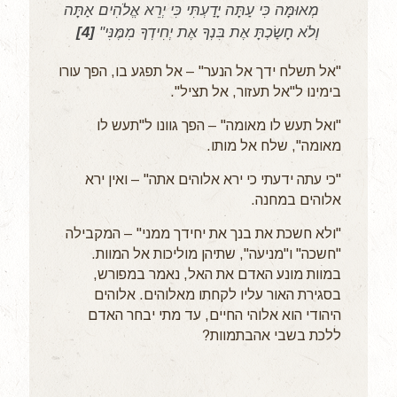
מְאוּמָּה כִּי עַתָּה יָדַעְתִּי כִּי יְרֵא אֱלֹהִים אַתָּה
וְלֹא חָשַׂכְתָּ אֶת בִּנְךָ אֶת יְחִידְךָ מִמֶּנִּי"
[4]
"אל תשלח ידך אל הנער" – אל תפגע בו, הפך עורו
בימינו ל"אל תעזור, אל תציל".
"ואל תעש לו מאומה" – הפך גוונו ל"תעש לו
מאומה", שלח אל מותו.
"כי עתה ידעתי כי ירא אלוהים אתה" – ואין ירא
אלוהים במחנה.
"ולא חשכת את בנך את יחידך ממני" – המקבילה
"חשכה" ו"מניעה", שתיהן מוליכות אל המוות.
במוות מונע האדם את האל, נאמר במפורש,
בסגירת האור עליו לקחתו מאלוהים. אלוהים
היהודי הוא אלוהי החיים, עד מתי יבחר האדם
ללכת בשבי אהבתמוות?