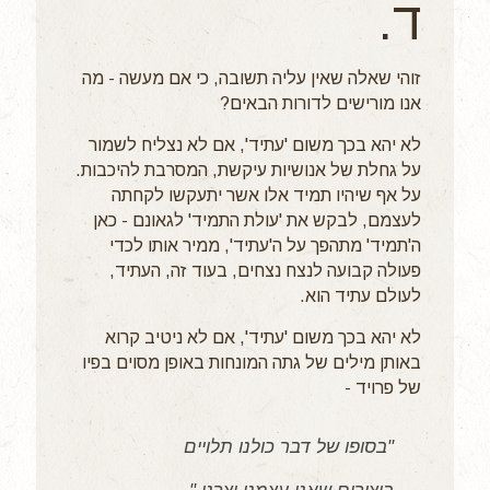
ד.
זוהי שאלה שאין עליה תשובה, כי אם מעשה - מה
אנו מורישים לדורות הבאים?
לא יהא בכך משום 'עתיד', אם לא נצליח לשמור
על גחלת של אנושיות עיקשת, המסרבת להיכבות.
על אף שיהיו תמיד אלו אשר יתעקשו לקחתה
לעצמם, לבקש את 'עולת התמיד' לגאונם - כאן
ה'תמיד' מתהפך על ה'עתיד', ממיר אותו לכדי
פעולה קבועה לנצח נצחים, בעוד זה, העתיד,
לעולם עתיד הוא.
לא יהא בכך משום 'עתיד', אם לא ניטיב קרוא
באותן מילים של גתה המונחות באופן מסוים בפיו
של פרויד -
"בסופו של דבר כולנו תלויים