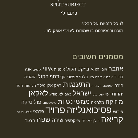
כתבו לי
© כל הזכויות על הבלוג,
תוכנו והמפורסם בו שמורות לעמרי אופק לוזון.
מסמנים חשובים
אהבה
איווי
אובייקט הקול
אנה
אובייקט
אומנות
אישים
דחף הקול
פרויד
בלתי אפשרי
גוף
הונגריה
אקט
אתיקה
ביון
התענגות
הזרה
ז'אק-אלן מילר
חלומות
חסר
המצאה
העברה
לאקאן
ישראל
יהדות
יופי
כאב
לא מודע
יחס מיני
ממשי
מוזיקה
נשיות
פוליטיקה
מלחמה
סימפטום
פסיכואנליזה
פרויד
פרנצי
פירוש
קולט סולר
קריאה
שפה
שירה
שייקספיר
תרגום
רולן בארת'