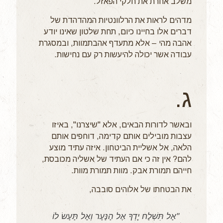
משלב אחרת את חלקי הפאזל.
מדהים לראות את הרלוונטיות המהדהדת של
דברים אלו בחיינו כיום, תחת שלטון שאינו יודע
אהבה מהי – אלא מתעדף אהבתמוות, ובמסגרת
עבודה אשר יכולה להיעשות רק עם נחישות.
ג.
ובאשר לדורות הבאים, אלא "שיצרנו", באיזו
עצבות מובילים אותם קדימה, דוחפים אותם
הלאה, אל אשליית הביטחון. איזה עתיד מוצע
להם? אין זה כי אם העתיד של אשליה מכובסת,
חייהם תמורת אבק. מוות תמורת מוות.
את הבטחתו של אלוהים סובבה,
"אַל תִּשְׁלַח יָדְךָ אֶל הַנַּעַר וְאַל תַּעַשׂ לוֹ