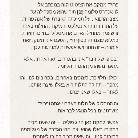
פרויד ממקם את הציטוט הזה במכתב אל
לו-אנדרס סלומה
[2]
תוך שהוא מספר לה על
מצבו הרפואי, על תמיכתה הגוברת של אנה פרויד,
על התדרדרות האינטלקט והמיקוד. התלות באחר,
זו שעמה מתחיל האדם את מסלולו בחיים, חוזרת
במלוא עוצמתה בסוף חייו, הפעם אינו תינוק, זאת
אומרת – זה חוזר ויש אפשרות למודעות לכך.
"בסופו של דבר" אינו בהכרח ברגע האחרון, אלא
מתעד משהו מן ההכרח הקיומי.
"כולנו תלויים", סומכים באחרים, בקרובים לנו. זהו
מהפך – תחילה התלות היא באלו שיצרו אותנו,
לאחר – באלו שאנו יצרנו.
זה המסלול של תלות האדם שגתה ופרויד
משרטטים בכל הנוגע לבריאות.
אפשר למקם כאן הגיג פוליטי – זה שאינו מכיר
בתלותו באלו שהוא יצר, זוהי הגדרה של מגלומניה.
בסיבוב קטן - זה שאינו מכיר בחובו לאחרים,