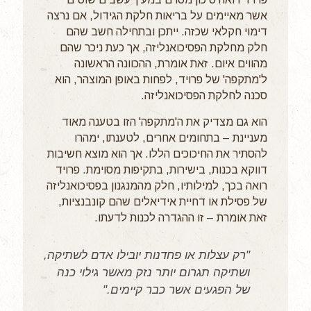
אשר מאיימים על בריאות חלקת הגידול, אם נרצה
דימוי חקלאי שכזה. ייתכן ובתחילה חשב שהם
חלק מחלקת הפסיכואנליזה, אך כעת ניכר שהם
מהווים איום. זאת אומרת, ההכוונה הראשונה
ל'מתקפה' של פרויד, לפחות באופן המוצהר, הוא
סכנה לחלקת הפסיכואנליזה.
הוא גם מצדיק את ה'מתקפה' הזו בטענה מאוד
מעניינת – בתחומים אחרים, לטענתו, ימהרו
להסתיר את החיכוכים הללו. אך הוא מוצא חשיבות
דווקא בכנות, בישירות, בתקיפות מסוימת. פרויד
רואה בכך, למילותיו, חלק מהמנגנון בפסיכואנליזה
של פסילת או דחיית אידיאלים שהם קונבנציות,
זאת אומרת – זו ההגדרה לכנות לדעתו.
"רק עצלות או פחדנות יובילו אדם לשתיקה,
ושתיקה תגרום יותר נזק מאשר גילוי כנה
של הפגעים אשר כבר קיימים."