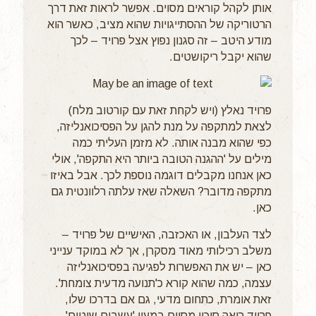
אותן לקהל קוראים מסוים. אפשר לראות זאת דרך
הרטוריקה של ההסתייגויות שהוא מציב, כאשר הוא
מודע היטב – זה סגנון נפוץ אצל פרויד – לכך
שהוא יקבל ריקושטים.
פרויד נאלץ (ויש לקחת זאת עם קורטוב מלח)
לצאת למתקפה על מנת להגן על הפסיכואנליזה,
כפי שהוא מבנה אותה. לא מזמן העליתי כמה
מילים על 'ההגנה הטובה ביותר היא התקפה', אולי
כאן אנחנו מקבלים דוגמה נוספת לכך. אבל באיזו
מתקפה מדובר? השאלה שאז עלתה רלוונטית גם
כאן.
לצד העלבון, או האכזבה, האישיים של פרויד –
משלב רכילותי מאוד מסקרן, אך לא במוקד ענייני
כאן – יש את האפשרות לפגיעה בפסיכואנליזה
עצמה, כמה שהוא קורא כ'תנועה מדעית צומחת'.
זאת אומרת, כתחום מדעי, גם אם בדרכו שלו,
פרויד רואה סיכון מסוים במעין 'עשבים שוטים'