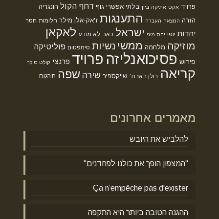
דחף הקול
פרויד
בלתי אפשרי
גוף
הונגריה
אקט
אתיקה
ביון
התענגות
הזרה
ז'אק-אלן מילר
חלומות
חסר
המצאה
העברה
לאקאן
ישראל
יהדות
יופי
כאב
לא מודע
יחס מיני
ממשי
מוזיקה
נשיות
פוליטיקה
מלחמה
סימפטום
פסיכואנליזה
פרויד
פרנצי
פירוש
קולט סולר
קריאה
שפה
שירה
שייקספיר
תרגום
רולן בארת'
מאמרים אחרונים
להלביש את היובש
"המצפון הופך את כולנו לפחדנים"
Ça n’empêche pas d'exister
ההגנה הטובה ביותר היא התקפה