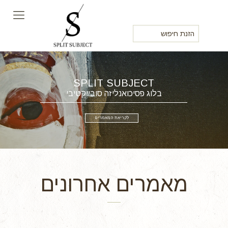
SPLIT SUBJECT
ב
ל
ו
ג
פ
ס
י
כ
ו
א
נ
ל
י
ז
ה
ס
ו
ב
י
י
ק
ט
י
ב
י
לקריאת המאמרים
מאמרים אחרונים