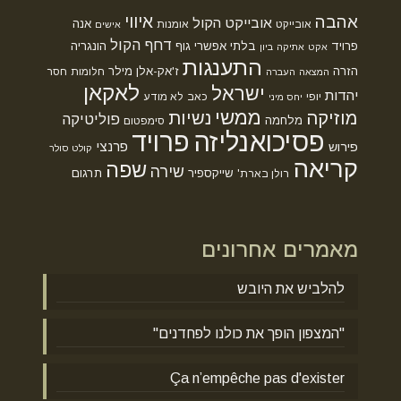
אהבה
איווי
אובייקט הקול
אנה
אובייקט
אומנות
אישים
דחף הקול
פרויד
בלתי אפשרי
גוף
הונגריה
אקט
אתיקה
ביון
התענגות
הזרה
ז'אק-אלן מילר
חלומות
חסר
המצאה
העברה
לאקאן
ישראל
יהדות
יופי
כאב
לא מודע
יחס מיני
ממשי
מוזיקה
נשיות
פוליטיקה
מלחמה
סימפטום
פסיכואנליזה
פרויד
פרנצי
פירוש
קולט סולר
קריאה
שפה
שירה
שייקספיר
תרגום
רולן בארת'
מאמרים אחרונים
להלביש את היובש
"המצפון הופך את כולנו לפחדנים"
Ça n’empêche pas d'exister