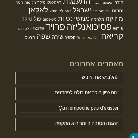
התענגות
הזרה
ז'אק-אלן מילר
חלומות
חסר
המצאה
העברה
לאקאן
ישראל
יהדות
יופי
כאב
לא מודע
יחס מיני
ממשי
מוזיקה
נשיות
פוליטיקה
מלחמה
סימפטום
פסיכואנליזה
פרויד
פרנצי
פירוש
קולט סולר
קריאה
שפה
שירה
שייקספיר
תרגום
רולן בארת'
מאמרים אחרונים
להלביש את היובש
"המצפון הופך את כולנו לפחדנים"
Ça n’empêche pas d'exister
ההגנה הטובה ביותר היא התקפה