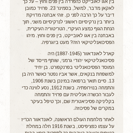
בין אגו לאובייקט כהפרדה בין פנים וחוץ – על כך
לאקאן מדבר, למשל, בסמינר 23. פרויד כמובן
דיבר על כך הרבה לפני כן. זוהי אבחנה מדויקת
ביותר בין נרקיסיזם ראשוני לנרקיסיזם משני, תוך
הנחת הגוף כמצע העיקרי, הטריטוריה העיקרית,
באבחנה בין אגו לאובייקט, בין פנים וחוץ. מיהו
הפסיכואנליטיקאי הזה? מעט ביוגרפיה.
קארל לאונדאוור (1887-1945) היה
פסיכואנליטיקאי יהודי גרמני, שותף מייסד של
המוסד הפסיכואנליטי בפרנקפורט. בן יחיד
למשפחת בנקאים, אשר אביו נפטר כאשר היה בן
13. סיים תואר ברפואה במינכן בשנת 1906,
והתמחה בנוירופתיה. בשנת 1912, נסע לווינה כדי
לעבור הכשרה אנליטית עם פרויד והתמחה
בקליניקה פסיכיאטרית שם, וכך טיפל בעיקר
במקרים של פסיכוזה.
לאחר מלחמת העולם הראשונה, לאונדאוור הכריז
על עצמו כפציפיסט, בשנת 1916 חלה במחלת