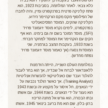
הטיפוס והועבר בעקבות כך לתפקיד רופא בבית
כלא צבאי. לאחר המלחמה, בסביבות 1923, הוא
פתח קליניקה פרטית בפרנקפורט ומיין, והיה לחברו
של הפילוסוף מקס מקס הורקהיימר הידוע.
הקליניקה שהקים, המוסד הפסיכואנליטי
בפרנקפורט, לימים נקרא מוסד זיגמונד פרויד
(SFI), מוסד המוכר בשם זה גם בימינו. הוא אף
הקים עם הוקהיימר את המוסד למחקר חברתי.
בשנת 1933, בעקבות המצב בגרמניה, שני
המוסדות נסגרו (אך כאמור מוסד זיגמונד פרויד
נפתח מחדש).
במלחמת העולם השנייה, הייתה הזדמנות
ללאונדאוור לברוח אל שבדיה, אך הוא בחר לעבור
להולנד ועבד שם כאנליטיקאי להכשרות אנליטיות
(Training Analyst). אך כאשר הולנד נכבשה על
ידי הנאצים, חל איסור על מקצוע זה ובשנת 1943
הוא נעצר על ידי הנאצים. בשנת 1944, עם אשתו
ובתו הבכורה, הוא גורש אל מחנה הריכוז
ברגן-בלזן, שם הוא מת ברעב בינואר 1945. אשתו