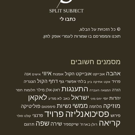
כתבו לי
© כל הזכויות על הבלוג,
תוכנו והמפורסם בו שמורות לעמרי אופק לוזון.
מסמנים חשובים
אהבה
איווי
אובייקט הקול
אנה
אובייקט
אומנות
אישים
דחף הקול
פרויד
בלתי אפשרי
גוף
הונגריה
אקט
אתיקה
ביון
התענגות
הזרה
ז'אק-אלן מילר
חלומות
חסר
המצאה
העברה
לאקאן
ישראל
יהדות
יופי
כאב
לא מודע
יחס מיני
ממשי
מוזיקה
נשיות
פוליטיקה
מלחמה
סימפטום
פסיכואנליזה
פרויד
פרנצי
פירוש
קולט סולר
קריאה
שפה
שירה
שייקספיר
תרגום
רולן בארת'