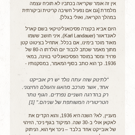
אין זה אומר שקריאה בכתביו לא תוכיח עצמה
מלמדת [גם אם נפעיל חשיבה קריטית וביקורתית
במהלך הקריאה, ואולי בגלל].
היום אביא בקצרה פסיכואנליטיקאי בשם קארל
לאונדאוור (Karl Landauer), איני חושב ששמו
מאוד מוכר בימינו, אם בכלל. אתחיל בציטוט קטן
מתוך מאמר שכתב לכבוד יום הולדתו ה-80 של
פרויד ומסר במוסד הפסיכואנליטי בווינה, במאי
1936. כך הוא כותב בסוף המאמר, במסקנותיו -
"לתינוק שזה עתה נולד יש
רק
אובייקט
אחד, אשר מורכב מהאגו והעולם החיצוני.
רק בהדרגה השניים נפרדים. הגוף נותר
הטריטוריה המשותפת של שניהם." [1]
מעניין, לא? השנה היא 1936, והוא הקדים את
לאקאן אולי ב-30 שנה. המיקוד בגוף ניכר, הזיהוי
של אובייקט אחד בלבד – ניכר אף הוא, הניתוק