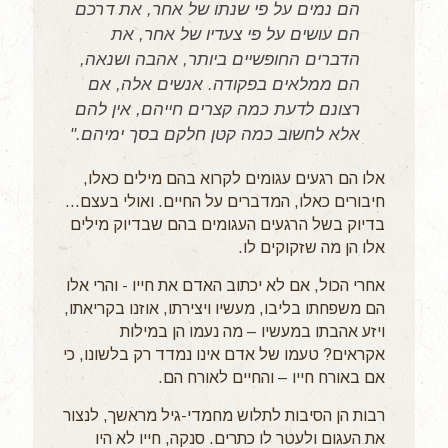
הם נמים על פי שנתו של אחר, את דרכם
הם עושים על פי צעדיו של אחר, את
הדברים החופשיים ביותר, אהבה ושנאה,
הם ממלאים בפקודה. אנשים אלה, אם
רצונם לדעת כמה קצרים חייהם, אין להם
אלא לחשוב כמה קטן חלקם בסך ימיהם."
אלו הם רגעים עגומים לקרוא בהם מילים כאלו,
חיבורים כאלו, המדברים על החיים. ואולי בעצם...
בדיוק בשל הרגעים העגומים בהם שבדיוק מילים
אלו הן מה שזקוקים לו.
אחרי הכול, אם לא יכתוב האדם את חייו - והרי אלו
הם משפחתו בליבו, מעשיו ויצירתו, אוזנו בקריאתו,
ויזע אהבתו במעשיו – מה נעמו הן במילות
אקראים? טעמו של אדם אינו נמדד רק בלשונו, כי
אם באורח חייו – והחיים לאורח הם.
רבות הן הסיבות לתלוש מחמדי-גיל מראשך, לנצור
את העגום ולעטר לו כתרים. סנקה, חייו לא היו