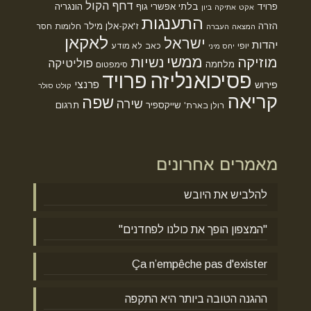
דחף הקול
פרויד
בלתי אפשרי
גוף
הונגריה
אקט
אתיקה
ביון
התענגות
הזרה
ז'אק-אלן מילר
חלומות
חסר
המצאה
העברה
לאקאן
ישראל
יהדות
יופי
כאב
לא מודע
יחס מיני
ממשי
מוזיקה
נשיות
פוליטיקה
מלחמה
סימפטום
פסיכואנליזה
פרויד
פרנצי
פירוש
קולט סולר
קריאה
שפה
שירה
שייקספיר
תרגום
רולן בארת'
מאמרים אחרונים
להלביש את היובש
"המצפון הופך את כולנו לפחדנים"
Ça n’empêche pas d'exister
ההגנה הטובה ביותר היא התקפה