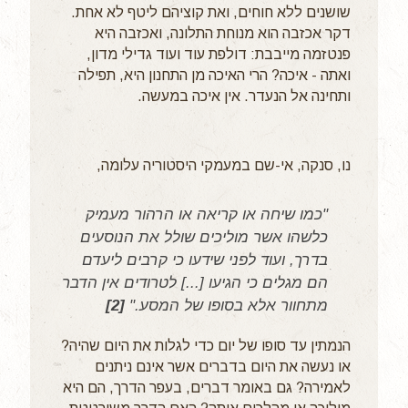
שושנים ללא חוחים, ואת קוציהם ליטף לא אחת.
דקר אכזבה הוא מנוחת התלונה, ואכזבה היא
פנטזמה מייבבת: דולפת עוד ועוד גדילי מדון,
ואתה - איכה? הרי האיכה מן התחנון היא, תפילה
ותחינה אל הנעדר. אין איכה במעשה.
נו, סנקה, אי-שם במעמקי היסטוריה עלומה,
"כמו שיחה או קריאה או הרהור מעמיק
כלשהו אשר מוליכים שולל את הנוסעים
בדרך, ועוד לפני שידעו כי קרבים ליעדם
הם מגלים כי הגיעו [...] לטרודים אין הדבר
מתחוור אלא בסופו של המסע."
[2]
הנמתין עד סופו של יום כדי לגלות את היום שהיה?
או נעשה את היום בדברים אשר אינם ניתנים
לאמירה? גם באומר דברים, בעפר הדרך, הם היא