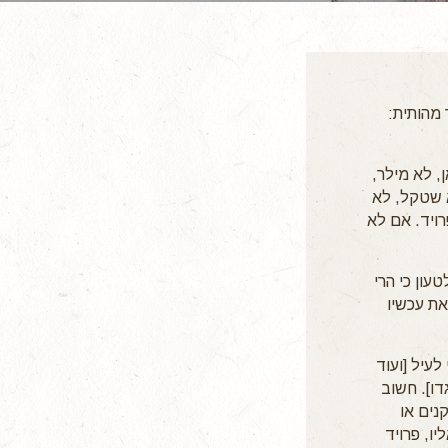
 מהותית:
, לא מילר,
לא שטקל, לא
רויד. אם לא
עון כי הרי
את עכשיו
עיל [ועוד
דו]. חשוב
נים או
ו, פרויד