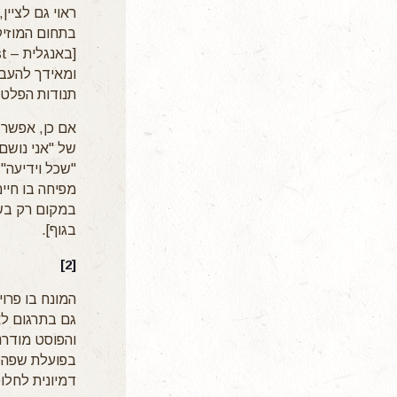
ראוי גם לציין
בתחום המוזיק
ומאידך להעבי
תנודות הפלטות [בצרפת
אם כן, אפשר 
של "אני נושם
"שכל וידיעה"
מפיחה בו חיי
במקום רק בשר
בגוף].
[2]
והפוסט מודרנ
בפועלת שפה. 
דמיונית לחלו