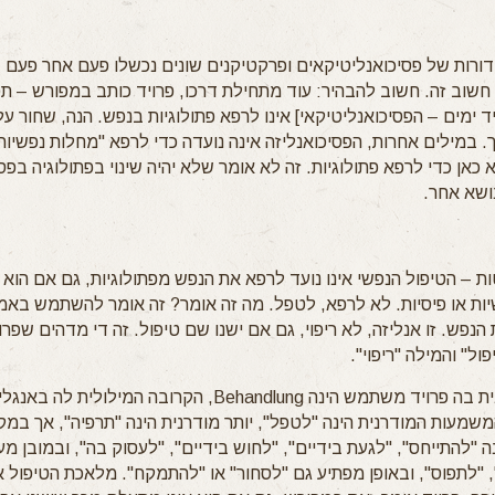
 דורות של פסיכואנליטיקאים ופרקטיקנים שונים נכשלו פעם אחר פעם 
שוב זה. חשוב להבהיר: עוד מתחילת דרכו, פרויד כותב במפורש – ת
ימים – הפסיכואנליטיקאי] אינו לרפא פתולוגיות בנפש. הנה, שחור על 
 במילים אחרות, הפסיכואנליזה אינה נועדה כדי לרפא "מחלות נפשיות
 כאן כדי לרפא פתולוגיות. זה לא אומר שלא יהיה שינוי בפתולוגיה בפס
ושא אחר.
ת – הטיפול הנפשי אינו נועד לרפא את הנפש מפתולוגיות, גם אם הוא
ות או פיסיות. לא לרפא, לטפל. מה זה אומר? זה אומר להשתמש באמ
נפש. זו אנליזה, לא ריפוי, גם אם ישנו שם טיפול. זה די מדהים שפר
ול" והמילה "ריפוי".
המילה הגרמנית בה פרויד משתמש הינה Behandlung, הקרובה המילולית לה
handl". המשמעות המודרנית הינה "לטפל", יותר מודרנית הינה "תרפיה", אך במק
 "להתייחס", "לגעת בידיים", "לחוש בידיים", "לעסוק בה", ובמובן מע
 "לתפוס", ובאופן מפתיע גם "לסחור" או "להתמקח". מלאכת הטיפול אינ