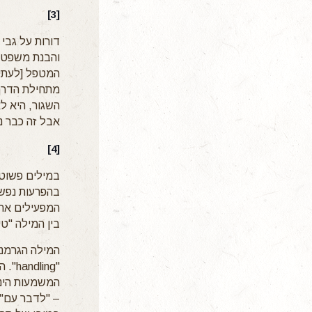
[3]
דורות על גבי
והבנת משפט ח
המטפל [לעתיד 
מתחילת הדרך.
השגור, היא לא
אבל זה כבר נ
[4]
במילים פשוטו
בהפרעות נפשי
המפעילים את ה
בין המילה "טיפ
"ing
המשמעות הינה
– "לדבר עם",