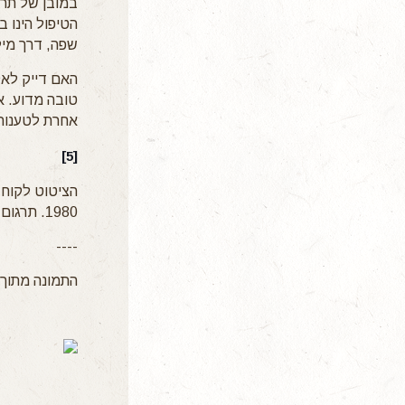
במובן של תרו
הטיפול הינו 
שפה, דרך מיל
האם דייק לאק
טובה מדוע. א
אחרת לטענות 
[5]
1980. תרגום שלי לעברית מהגרסאות הגרמנית והאנגלית.
----
התמונה מתוך: