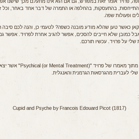
פה, פרויד אומר זאת במפורש, גם אם הוא אינו מתעלם מכך שישנו אפ
בהתייחסות, בהתעסקות, בהחלפה או התמרה של דבר אחד באחר, וכל ז
ים ופעולות שפה.
אן כאשר טען שהלא מודע מובנה כשפה? לטעמי כן, והנה לכם סיבה ר
בל כמובן שלא חייבים להסכים, אפשר להגיב אחרת לפרויד. אפשר גם
שלי על פרויד. עכשיו תורכם.
הציטוט לקוח מתוך מאמרו של פרויד "tment
Cupid and Psyche by Francois Edouard Picot (1817)