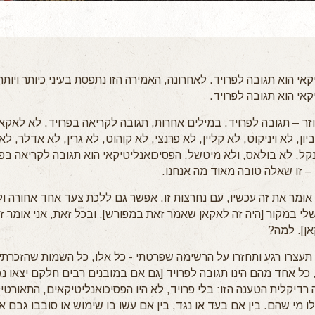
אי הוא תגובה לפרויד. לאחרונה, האמירה הזו נתפסת בעיני כיותר ויותר
קאי הוא תגובה לפרויד.
וזר – תגובה לפרויד. במילים אחרות, תגובה לקריאה בפרויד. לא לאקאן
יון, לא ויניקוט, לא קליין, לא פרנצי, לא קוהוט, לא גרין, לא אדלר, 
נקל, לא בולאס, ולא מיטשל. הפסיכואנליטיקאי הוא תגובה לקריאה בפ
 – זו שאלה טובה מאוד מה אנחנו.
אומר את זה עכשיו, עם נחרצות זו. אפשר גם ללכת צעד אחד אחורה ולט
שלי במקור [היה זה לאקאן שאמר זאת במפורש]. ובכל זאת, אני אומר ז
אן]. למה?
תעצרו רגע ותחזרו על הרשימה שפרטתי - כל אלו, כל השמות שהזכרתי ל
 כל אחד מהם הינו תגובה לפרויד [גם אם במובנים רבים חלקם יצאו נג
רדיקלית הטענה הזו: בלי פרויד, לא היו הפסיכואנליטיקאים, התאורטיק
מי שהם. בין אם בעד או נגד, בין אם עשו בו שימוש או סובבו גבם אלי