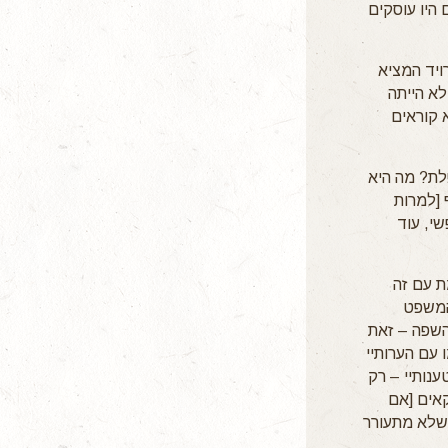
היו עוסקים
רויד המציא
 לא הייתה
א קוראים
לת? מה היא
 [למרות
שי, עוד
ת עם זה
המשפט
השפה – זאת
 עם הערותיי
נותיי – רק
אים [אם
 שלא מתעורר