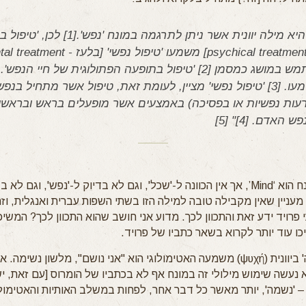
היא מילה יוונית אשר ניתן לתרגמה במונח 'נפש'.
[1]
לכן, 'טיפול ב
מש במושג כמסמן
[2]
'טיפול בתופעה הפתולוגית של חיי הנפש'. 
עו.
[3]
'טיפול נפשי' מציין, לעומת זאת, טיפול אשר מתחיל בנפש,
ות נפשיות או בפסיכה) באמצעים אשר מופעלים בראש ובראשונ
נפש האדם.
[4]
"
[5]
באנגלית המונח הוא ‘Mind’, אך אין הכוונה ל-'שכל', וגם לא בדיוק ל-'נפש', וגם ל
 מעניין שאין מקבילה טובה למילה הזו בשתי השפות עברית ואנגלית, וז
 פרויד ידע זאת והתכוון לכך. מדוע אני חושב שהוא התכוון לכך? המשי
ו עוד יותר לקרוא בשאר כתביו של פרויד.
המילה 'פסיכה' ביוונית (ψυχή) משמעה האטימולוגי הוא "אני נושם", מלשון נשימה. 
א נעשה שימוש מילולי זה במונח אף לא בכתביו של הומרוס [עם זאת, י
– 'נשמה', יותר מאשר כל דבר אחר, לפחות במשלב האותיות והאטימולו