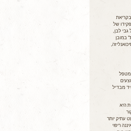
בקריאת
פקידו של
גבי לבן,
" במובן
יכואנליזה,
 מטפל
צעים
ויד מבדיל
 באנגלית היא
ור
ט עתיק יותר
נה ריפוי