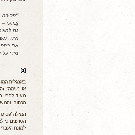
"'פסיכה' 
גם להשת
אינה
משמ
אם בהפרע
מידי על 
[1]
או 'נשמה'. זה
מאוד להבין כי
הכתוב, והמשיכ
הטוענים כי ל
למונח העברי 