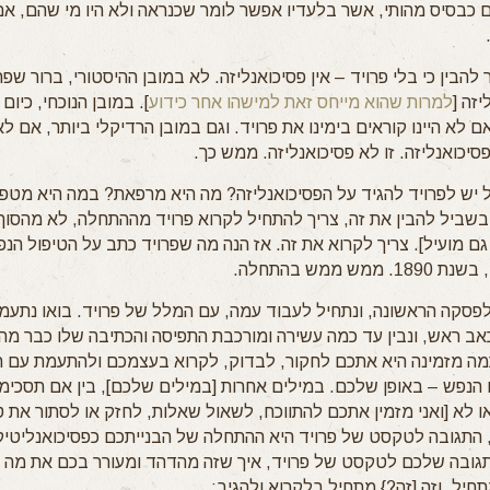
 כבסיס מהותי, אשר בלעדיו אפשר לומר שכנראה ולא היו מי שהם, אם 
הבין כי בלי פרויד – אין פסיכואנליזה. לא במובן ההיסטורי, ברור שפ
זה [
למרות שהוא מייחס זאת למישהו אחר כידוע
]. במובן הנוכחי, כיום
ם לא היינו קוראים בימינו את פרויד. וגם במובן הרדיקלי ביותר, אם ל
פסיכואנליזה. זו לא פסיכואנליזה. ממש כך.
יש לפרויד להגיד על הפסיכואנליזה? מה היא מרפאת? במה היא מטפ
שביל להבין את זה, צריך להתחיל לקרוא פרויד מההתחלה, לא מהסוף
ם מועיל]. צריך לקרוא את זה. אז הנה מה שפרויד כתב על הטיפול הנפ
מש ממש בהתחלה.
לפסקה הראשונה, ונתחיל לעבוד עמה, עם המלל של פרויד. בואו נתעמ
אב ראש, ונבין עד כמה עשירה ומורכבת התפיסה והכתיבה שלו כבר מ
מה מזמינה היא אתכם לחקור, לבדוק, לקרוא בעצמכם ולהתעמת עם 
הנפש – באופן שלכם. במילים אחרות [במילים שלכם], בין אם תסכימו
 לא [ואני מזמין אתכם להתווכח, לשאול שאלות, לחזק או לסתור את טע
התגובה לטקסט של פרויד היא ההתחלה של הבנייתכם כפסיכואנליטיק
תגובה שלכם לטקסט של פרויד, איך שזה מהדהד ומעורר בכם את מה
חיל. וזה [זה?} מתחיל בלקרוא ולהגיב: