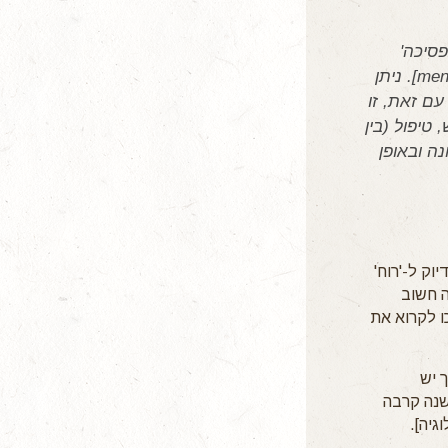
פסיכה'
[בלעז – psychical treatment] משמעו 'טיפול נפשי' [בלעז - mental treatment]. ניתן
עם זאת, זו
 טיפול (בין
ה ובאופן
א בדיוק ל-'רוח'
ה חשוב
כו לקרוא את
אך יש
שנה קרבה
גיה].