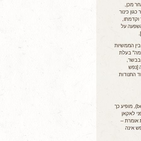
חר מכן,
גון כינור
נור וקדמתו,
השפעה על
בין הממשיות
שמה" בעלת
 בבשר,
 [נפש
ד התנודות
המונח בו פרויד משתמש שתרגמתי "כמסמן" (בלעז - to signify, בגרמנית – besagen), מופיע כך
אוד של פרויד משנת 1890, הרבה לפני לאקאן
 אומרת –
ש אינה