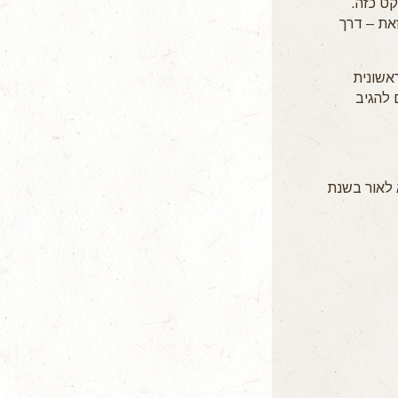
קט כזה.
את – דרך
אשונית
 להגיב
Psychical (or Mental Trea)" אשר יצא לאור בשנת