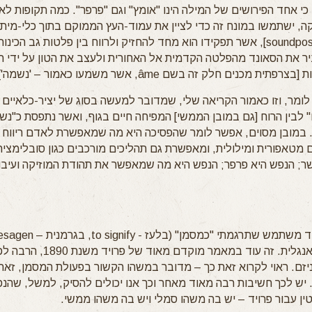
, כי אחד הפירושים של המילה הינו "אומץ" וגם "פרפר". כמה תקופות לא
ה, ישתמשו במונח זה כדי לציין את עמוד-העץ הממוקם בתוך כלי-מיתר כ
[באנגלית – soundpost], אשר תפקידו הוא מחד להחזיק ולרווח בין פלטות גב הכי
ר את הסאונד מהפלטה הקדמית אל האחורית ולעצב את הטון על ידי 
ית מכנים חלק זה בשם âme, אשר משמעו כאמור – 'נשמה'].
לומר, וזו כאמור הקריאה שלי, שמדובר למעשה בסוג של יציר-כלאיים 
" לבין הרוח [גם במובן הממשי] המפיחה חיים בגוף, ואשר נתפסת כ"נ
. במובן מסוים, אפשר לומר שהפסיכה היא מה שמאפשרת לאדם ריווח
ם מטאפורית ומילולית, ומאפשרת גם תהליכים מורכבים כגון סובלימציה
; הנפש היא פרפר; הנפש היא מה שמאפשר את תהודת המוזיקה ועיבו
גם בתרגום לאנגלית. זה עוד במאמר מוקדם מ
יזם. ראוי לקרוא זאת כך – מדובר במשהו הקשור בפעולת המסמן, זאת
יש לכך חשיבות רבה מאוד מאחר וכך אנו יכולים להסיק, למשל, שהנפ
טין עבור פרויד – יש בה משהו סמלי ויש בה משהו ממשי.