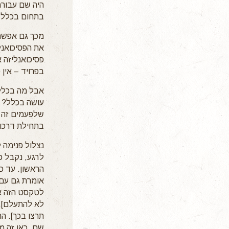
היה שם עבורם
בתחום בכלל.
מכך גם אפשר ל
את הפסיכואנלי
פסיכואנליזה א
בפרויד – אין 
אבל מה בכלל 
עושה בכלל? ב
שלפעמים זה ג
בתחילת דרכו, בשנת 1890. מ
נצלול פנימה 
לרגע, נקבל כ
הראשון. עד כ
אומרת גם עם 
לטקסט הזה או
לא להתעלם], 
תרצו בכך]. ה
שם, כאן זה מת